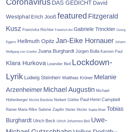
Coronavirus
DAS GEDICHT
David
featured
Fitzgerald
Westphal
Erich Jooß
Kusz
Gabriele Trinckler
Franziska Röchter
Friedrich Ani
Georg
Jan-Eike Hornauer
Hellmuth Opitz
Eggers
Johann
Juana Burghardt
Jürgen Bulla
Karsten Paul
Wolfgang von Goethe
Lockdown-
Klara Hurkova
Leander Beil
Lyrik
Melanie
Ludwig Steinherr
Matthias Kröner
Michael Augustin
Arzenheimer
Michael
Paul-Henri Campbell
Hüttenberger
Nicola Bardola
Norbert Göttler
Tobias
Rainer Maria Rilke
Sabine Zaplin
Starke Stücke
Sujata Bhatt
Uwe-
Burghardt
Ulrich Beck
Ulrich Johannes Beil
Michael Gutzschhahn
Volker Derlath