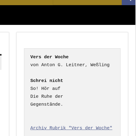
Suc
nach:
Vers der Woche
Schrei nicht
So! Hör auf

Die Ruhe der

Gegenstände.

Archiv Rubrik "Vers der Woche"