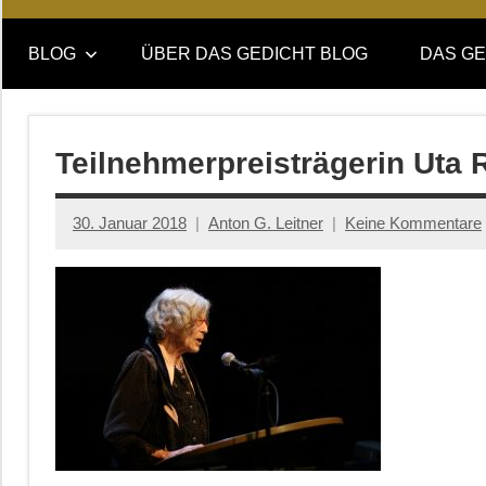
Online-
DAS
Forum
BLOG
ÜBER DAS GEDICHT BLOG
DAS GE
von
GEDICHT
DAS
GEDICHT.
blog
Zeitschrift
Teilnehmerpreisträgerin Uta 
für
Lyrik,
30. Januar 2018
Anton G. Leitner
Keine Kommentare
Essay
und
Kritik