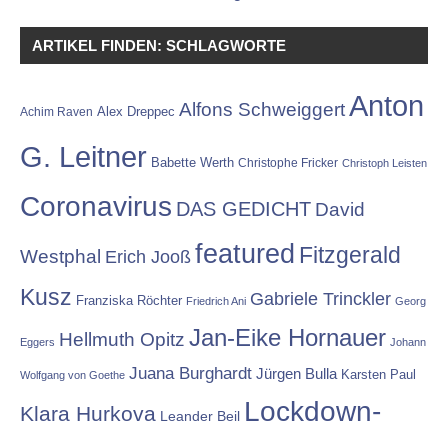
ARTIKEL FINDEN: SCHLAGWORTE
Anton
Alfons Schweiggert
Alex Dreppec
Achim Raven
G. Leitner
Babette Werth
Christophe Fricker
Christoph Leisten
Coronavirus
DAS GEDICHT
David
featured
Fitzgerald
Westphal
Erich Jooß
Kusz
Gabriele Trinckler
Franziska Röchter
Friedrich Ani
Georg
Jan-Eike Hornauer
Hellmuth Opitz
Eggers
Johann
Juana Burghardt
Jürgen Bulla
Karsten Paul
Wolfgang von Goethe
Lockdown-
Klara Hurkova
Leander Beil