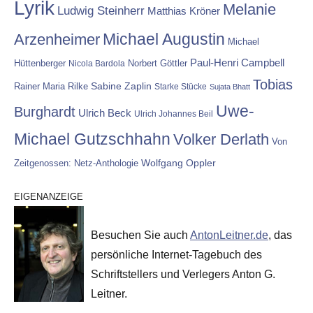
Lyrik
Melanie
Ludwig Steinherr
Matthias Kröner
Michael Augustin
Arzenheimer
Michael
Paul-Henri Campbell
Hüttenberger
Nicola Bardola
Norbert Göttler
Tobias
Rainer Maria Rilke
Sabine Zaplin
Starke Stücke
Sujata Bhatt
Uwe-
Burghardt
Ulrich Beck
Ulrich Johannes Beil
Michael Gutzschhahn
Volker Derlath
Von
Wolfgang Oppler
Zeitgenossen: Netz-Anthologie
EIGENANZEIGE
Besuchen Sie auch
AntonLeitner.de
, das
persönliche Internet-Tagebuch des
Schriftstellers und Verlegers Anton G.
Leitner.