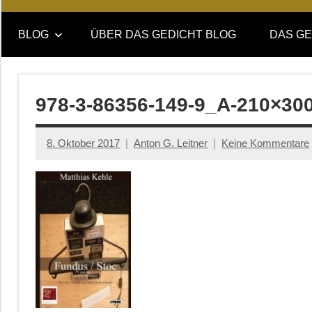
Online-
DAS
Forum
BLOG
ÜBER DAS GEDICHT BLOG
DAS GE
von
GEDICHT
DAS
GEDICHT.
blog
Zeitschrift
978-3-86356-149-9_A-210×30
für
Lyrik,
8. Oktober 2017
Anton G. Leitner
Keine Kommentare
Essay
und
Kritik