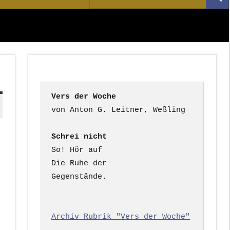
Suc
nach:
Vers der Woche
Schrei nicht
So! Hör auf

Die Ruhe der

Gegenstände.

Archiv Rubrik "Vers der Woche"