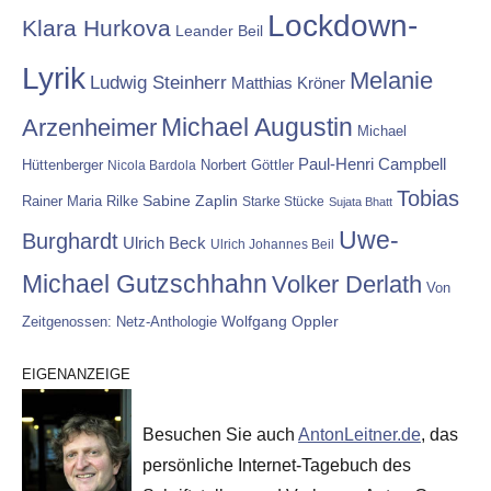
Lockdown-
Klara Hurkova
Leander Beil
Lyrik
Melanie
Ludwig Steinherr
Matthias Kröner
Michael Augustin
Arzenheimer
Michael
Paul-Henri Campbell
Hüttenberger
Nicola Bardola
Norbert Göttler
Tobias
Rainer Maria Rilke
Sabine Zaplin
Starke Stücke
Sujata Bhatt
Uwe-
Burghardt
Ulrich Beck
Ulrich Johannes Beil
Michael Gutzschhahn
Volker Derlath
Von
Wolfgang Oppler
Zeitgenossen: Netz-Anthologie
EIGENANZEIGE
Besuchen Sie auch
AntonLeitner.de
, das
persönliche Internet-Tagebuch des