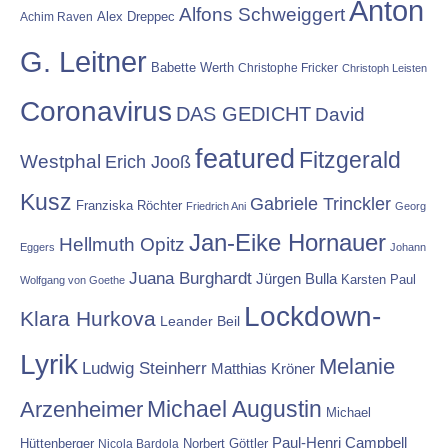
Anton
Alfons Schweiggert
Alex Dreppec
Achim Raven
G. Leitner
Babette Werth
Christophe Fricker
Christoph Leisten
Coronavirus
DAS GEDICHT
David
featured
Fitzgerald
Westphal
Erich Jooß
Kusz
Gabriele Trinckler
Franziska Röchter
Friedrich Ani
Georg
Jan-Eike Hornauer
Hellmuth Opitz
Eggers
Johann
Juana Burghardt
Jürgen Bulla
Karsten Paul
Wolfgang von Goethe
Lockdown-
Klara Hurkova
Leander Beil
Lyrik
Melanie
Ludwig Steinherr
Matthias Kröner
Michael Augustin
Arzenheimer
Michael
Paul-Henri Campbell
Hüttenberger
Nicola Bardola
Norbert Göttler