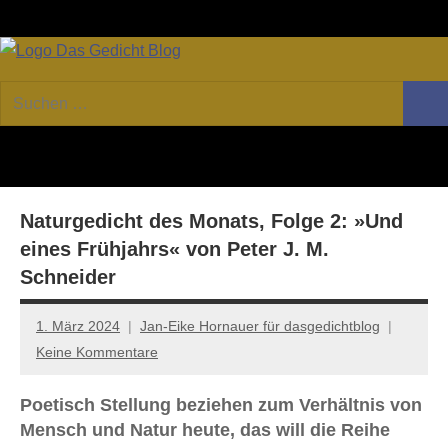
Zum
Facebook
Twitter
Youtube
Fee
Inhalt
springen
DAS
Online-
Suchen
Forum
Such
GEDICHT
nach:
von
DAS
blog
GEDICHT.
Zeitschrift
Naturgedicht des Monats, Folge 2: »Und
für
Lyrik,
eines Frühjahrs« von Peter J. M.
Essay
Schneider
und
Kritik
1. März 2024
Jan-Eike Hornauer für dasgedichtblog
Keine Kommentare
Poetisch Stellung beziehen zum Verhältnis von
Mensch und Natur heute, das will die Reihe