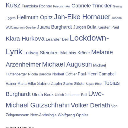
Kusz
Gabriele Trinckler
Franziska Röchter
Friedrich Ani
Georg
Jan-Eike Hornauer
Hellmuth Opitz
Eggers
Johann
Juana Burghardt
Jürgen Bulla
Karsten Paul
Wolfgang von Goethe
Lockdown-
Klara Hurkova
Leander Beil
Lyrik
Melanie
Ludwig Steinherr
Matthias Kröner
Michael Augustin
Arzenheimer
Michael
Paul-Henri Campbell
Hüttenberger
Nicola Bardola
Norbert Göttler
Tobias
Rainer Maria Rilke
Sabine Zaplin
Starke Stücke
Sujata Bhatt
Uwe-
Burghardt
Ulrich Beck
Ulrich Johannes Beil
Michael Gutzschhahn
Volker Derlath
Von
Wolfgang Oppler
Zeitgenossen: Netz-Anthologie