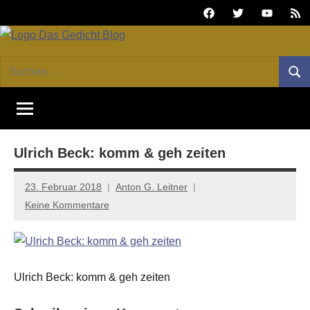
Zum
Facebook
Twitter
Youtube
Fee
Inhalt
springen
DAS
Online-
Suchen
Forum
Such
GEDICHT
nach:
von
DAS
blog
GEDICHT.
Zeitschrift
Ulrich Beck: komm & geh zeiten
für
Lyrik,
Essay
23. Februar 2018
Anton G. Leitner
und
Keine Kommentare
Kritik
Ulrich Beck: komm & geh zeiten