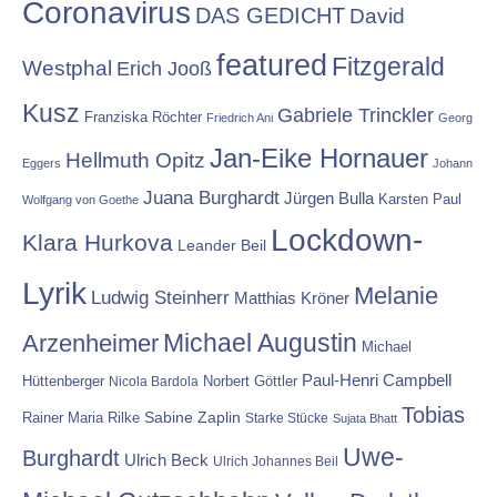
Coronavirus
DAS GEDICHT
David
featured
Fitzgerald
Westphal
Erich Jooß
Kusz
Gabriele Trinckler
Franziska Röchter
Friedrich Ani
Georg
Jan-Eike Hornauer
Hellmuth Opitz
Eggers
Johann
Juana Burghardt
Jürgen Bulla
Karsten Paul
Wolfgang von Goethe
Lockdown-
Klara Hurkova
Leander Beil
Lyrik
Melanie
Ludwig Steinherr
Matthias Kröner
Michael Augustin
Arzenheimer
Michael
Paul-Henri Campbell
Hüttenberger
Nicola Bardola
Norbert Göttler
Tobias
Rainer Maria Rilke
Sabine Zaplin
Starke Stücke
Sujata Bhatt
Uwe-
Burghardt
Ulrich Beck
Ulrich Johannes Beil