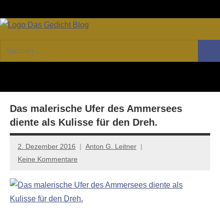
Zum
Facebook
Twitter
Youtube
Fee
Inhalt
springen
DAS
Online-
Suchen
Forum
Such
GEDICHT
nach:
von
DAS
blog
GEDICHT.
Zeitschrift
Das malerische Ufer des Ammersees
für
Lyrik,
diente als Kulisse für den Dreh.
Essay
und
2. Dezember 2016
Anton G. Leitner
Kritik
Keine Kommentare