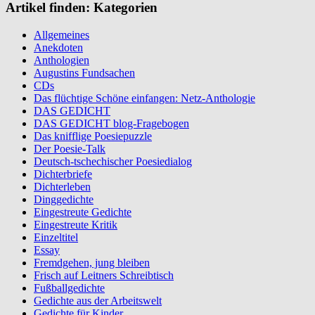
Artikel finden: Kategorien
Allgemeines
Anekdoten
Anthologien
Augustins Fundsachen
CDs
Das flüchtige Schöne einfangen: Netz-Anthologie
DAS GEDICHT
DAS GEDICHT blog-Fragebogen
Das knifflige Poesiepuzzle
Der Poesie-Talk
Deutsch-tschechischer Poesiedialog
Dichterbriefe
Dichterleben
Dinggedichte
Eingestreute Gedichte
Eingestreute Kritik
Einzeltitel
Essay
Fremdgehen, jung bleiben
Frisch auf Leitners Schreibtisch
Fußballgedichte
Gedichte aus der Arbeitswelt
Gedichte für Kinder