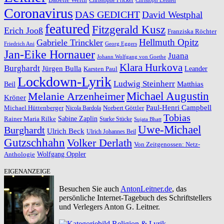
Coronavirus
DAS GEDICHT
David Westphal
featured
Fitzgerald Kusz
Erich Jooß
Franziska Röchter
Hellmuth Opitz
Gabriele Trinckler
Friedrich Ani
Georg Eggers
Jan-Eike Hornauer
Juana
Johann Wolfgang von Goethe
Klara Hurkova
Burghardt
Jürgen Bulla
Leander
Karsten Paul
Lockdown-Lyrik
Ludwig Steinherr
Beil
Matthias
Michael Augustin
Melanie Arzenheimer
Kröner
Paul-Henri Campbell
Michael Hüttenberger
Norbert Göttler
Nicola Bardola
Tobias
Rainer Maria Rilke
Sabine Zaplin
Starke Stücke
Sujata Bhatt
Uwe-Michael
Burghardt
Ulrich Beck
Ulrich Johannes Beil
Gutzschhahn
Volker Derlath
Von Zeitgenossen: Netz-
Wolfgang Oppler
Anthologie
EIGENANZEIGE
Besuchen Sie auch
AntonLeitner.de
, das
persönliche Internet-Tagebuch des Schriftstellers
und Verlegers Anton G. Leitner.