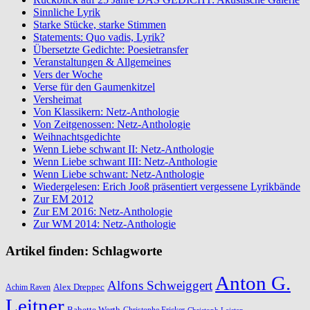
Sinnliche Lyrik
Starke Stücke, starke Stimmen
Statements: Quo vadis, Lyrik?
Übersetzte Gedichte: Poesietransfer
Veranstaltungen & Allgemeines
Vers der Woche
Verse für den Gaumenkitzel
Versheimat
Von Klassikern: Netz-Anthologie
Von Zeitgenossen: Netz-Anthologie
Weihnachtsgedichte
Wenn Liebe schwant II: Netz-Anthologie
Wenn Liebe schwant III: Netz-Anthologie
Wenn Liebe schwant: Netz-Anthologie
Wiedergelesen: Erich Jooß präsentiert vergessene Lyrikbände
Zur EM 2012
Zur EM 2016: Netz-Anthologie
Zur WM 2014: Netz-Anthologie
Artikel finden: Schlagworte
Anton G.
Alfons Schweiggert
Alex Dreppec
Achim Raven
Leitner
Babette Werth
Christophe Fricker
Christoph Leisten