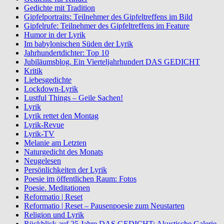
Gedichte mit Tradition
Gipfelportraits: Teilnehmer des Gipfeltreffens im Bild
Gipfelrufe: Teilnehmer des Gipfeltreffens im Feature
Humor in der Lyrik
Im babylonischen Süden der Lyrik
Jahrhundertdichter: Top 10
Jubiläumsblog. Ein Vierteljahrhundert DAS GEDICHT
Kritik
Liebesgedichte
Lockdown-Lyrik
Lustful Things – Geile Sachen!
Lyrik
Lyrik rettet den Montag
Lyrik-Revue
Lyrik-TV
Melanie am Letzten
Naturgedicht des Monats
Neugelesen
Persönlichkeiten der Lyrik
Poesie im öffentlichen Raum: Fotos
Poesie. Meditationen
Reformatio | Reset
Reformatio | Reset – Pausenpoesie zum Neustarten
Religion und Lyrik
Rückblick auf 25 Jahre DAS GEDICHT: Akustische Galerie