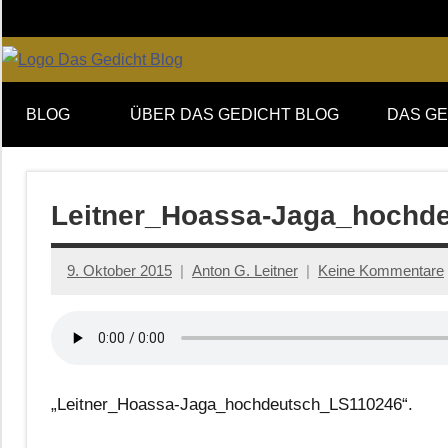
Zum
Inhalt
springen
Online-
DAS
Forum
BLOG
ÜBER DAS GEDICHT BLOG
DAS GE
von
GEDICHT
DAS
GEDICHT.
blog
Zeitschrift
Leitner_Hoassa-Jaga_hochd
für
Lyrik,
9. Oktober 2015
Anton G. Leitner
Keine Kommentare
Essay
und
Kritik
„Leitner_Hoassa-Jaga_hochdeutsch_LS110246“.