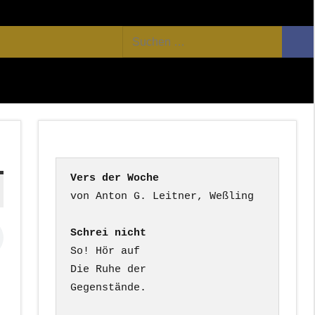
Facebook
Twitter
Youtube
Feed
Suchen
Suc
nach:
Vers der Woche
Schrei nicht
So! Hör auf

Die Ruhe der

Gegenstände.
