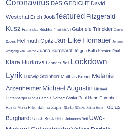
Coronavirus
DAS GEDICHT
David
featured
Fitzgerald
Westphal
Erich Jooß
Kusz
Gabriele Trinckler
Franziska Röchter
Friedrich Ani
Georg
Jan-Eike Hornauer
Hellmuth Opitz
Eggers
Johann
Juana Burghardt
Jürgen Bulla
Karsten Paul
Wolfgang von Goethe
Lockdown-
Klara Hurkova
Leander Beil
Lyrik
Melanie
Ludwig Steinherr
Matthias Kröner
Michael Augustin
Arzenheimer
Michael
Paul-Henri Campbell
Hüttenberger
Nicola Bardola
Norbert Göttler
Tobias
Rainer Maria Rilke
Sabine Zaplin
Starke Stücke
Sujata Bhatt
Uwe-
Burghardt
Ulrich Beck
Ulrich Johannes Beil