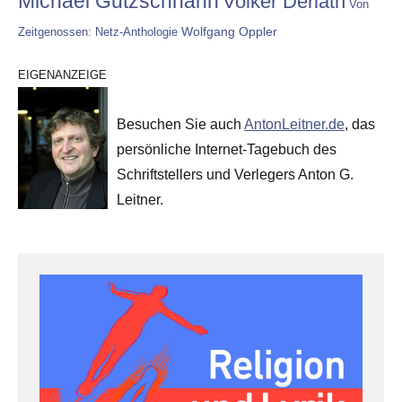
Michael Gutzschhahn
Volker Derlath
Von
Wolfgang Oppler
Zeitgenossen: Netz-Anthologie
EIGENANZEIGE
Besuchen Sie auch
AntonLeitner.de
, das
persönliche Internet-Tagebuch des
Schriftstellers und Verlegers Anton G.
Leitner.