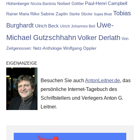
Paul-Henri Campbell
Hüttenberger
Nicola Bardola
Norbert Göttler
Tobias
Rainer Maria Rilke
Sabine Zaplin
Starke Stücke
Sujata Bhatt
Uwe-
Burghardt
Ulrich Beck
Ulrich Johannes Beil
Michael Gutzschhahn
Volker Derlath
Von
Wolfgang Oppler
Zeitgenossen: Netz-Anthologie
EIGENANZEIGE
Besuchen Sie auch
AntonLeitner.de
, das
persönliche Internet-Tagebuch des
Schriftstellers und Verlegers Anton G.
Leitner.