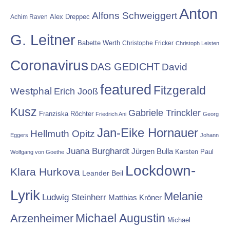
Anton
Alfons Schweiggert
Alex Dreppec
Achim Raven
G. Leitner
Babette Werth
Christophe Fricker
Christoph Leisten
Coronavirus
DAS GEDICHT
David
featured
Fitzgerald
Westphal
Erich Jooß
Kusz
Gabriele Trinckler
Franziska Röchter
Friedrich Ani
Georg
Jan-Eike Hornauer
Hellmuth Opitz
Eggers
Johann
Juana Burghardt
Jürgen Bulla
Karsten Paul
Wolfgang von Goethe
Lockdown-
Klara Hurkova
Leander Beil
Lyrik
Melanie
Ludwig Steinherr
Matthias Kröner
Michael Augustin
Arzenheimer
Michael