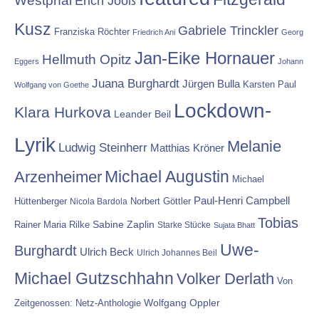
Westphal
Erich Jooß
Kusz
Gabriele Trinckler
Franziska Röchter
Friedrich Ani
Georg
Jan-Eike Hornauer
Hellmuth Opitz
Eggers
Johann
Juana Burghardt
Jürgen Bulla
Karsten Paul
Wolfgang von Goethe
Lockdown-
Klara Hurkova
Leander Beil
Lyrik
Melanie
Ludwig Steinherr
Matthias Kröner
Michael Augustin
Arzenheimer
Michael
Paul-Henri Campbell
Hüttenberger
Nicola Bardola
Norbert Göttler
Tobias
Rainer Maria Rilke
Sabine Zaplin
Starke Stücke
Sujata Bhatt
Uwe-
Burghardt
Ulrich Beck
Ulrich Johannes Beil
Michael Gutzschhahn
Volker Derlath
Von
Wolfgang Oppler
Zeitgenossen: Netz-Anthologie