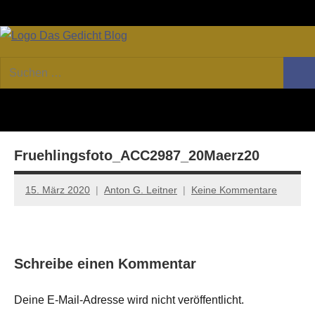
Zum
Facebook
Twitter
Youtube
Fee
Inhalt
springen
DAS
Online-
Suchen
Forum
Such
GEDICHT
nach:
von
DAS
blog
GEDICHT.
Zeitschrift
Fruehlingsfoto_ACC2987_20Maerz20
für
Lyrik,
Essay
15. März 2020
Anton G. Leitner
Keine Kommentare
und
Kritik
Schreibe einen Kommentar
Deine E-Mail-Adresse wird nicht veröffentlicht.