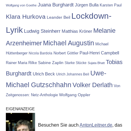
Juana Burghardt
Jürgen Bulla
Karsten Paul
Wolfgang von Goethe
Lockdown-
Klara Hurkova
Leander Beil
Lyrik
Melanie
Ludwig Steinherr
Matthias Kröner
Michael Augustin
Arzenheimer
Michael
Paul-Henri Campbell
Hüttenberger
Nicola Bardola
Norbert Göttler
Tobias
Rainer Maria Rilke
Sabine Zaplin
Starke Stücke
Sujata Bhatt
Uwe-
Burghardt
Ulrich Beck
Ulrich Johannes Beil
Michael Gutzschhahn
Volker Derlath
Von
Wolfgang Oppler
Zeitgenossen: Netz-Anthologie
EIGENANZEIGE
Besuchen Sie auch
AntonLeitner.de
, das