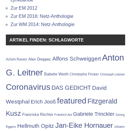
Zur EM 2012
Zur EM 2016: Netz-Anthologie
Zur WM 2014: Netz-Anthologie
ARTIKEL FINDEN: SCHLAGWORTE
Anton
Alfons Schweiggert
Alex Dreppec
Achim Raven
G. Leitner
Babette Werth
Christophe Fricker
Christoph Leisten
Coronavirus
DAS GEDICHT
David
featured
Fitzgerald
Westphal
Erich Jooß
Kusz
Gabriele Trinckler
Franziska Röchter
Friedrich Ani
Georg
Jan-Eike Hornauer
Hellmuth Opitz
Eggers
Johann