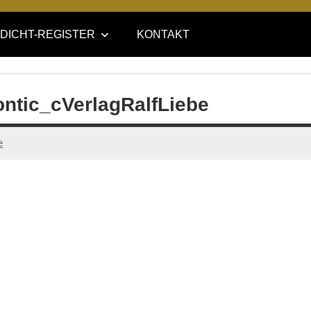
DICHT-REGISTER
KONTAKT
ntic_cVerlagRalfLiebe
e