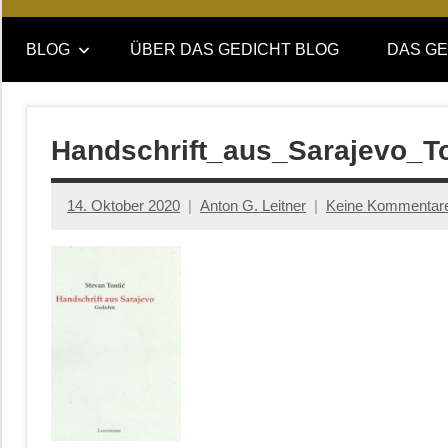
Online-
DAS
Forum
BLOG
ÜBER DAS GEDICHT BLOG
DAS GE
von
GEDICHT
DAS
GEDICHT.
blog
Zeitschrift
Handschrift_aus_Sarajevo_To
für
Lyrik,
14. Oktober 2020
Anton G. Leitner
Keine Kommentar
Essay
und
Kritik