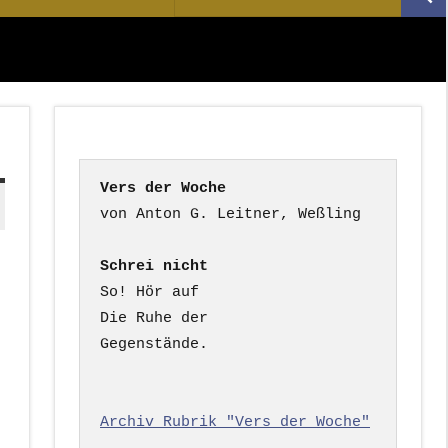
Suc
nach:
Vers der Woche
Schrei nicht
So! Hör auf

Die Ruhe der

Gegenstände.

Archiv Rubrik "Vers der Woche"