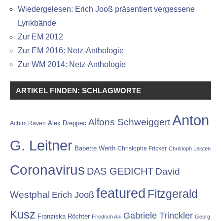
Wiedergelesen: Erich Jooß präsentiert vergessene
Lyrikbände
Zur EM 2012
Zur EM 2016: Netz-Anthologie
Zur WM 2014: Netz-Anthologie
ARTIKEL FINDEN: SCHLAGWORTE
Anton
Alfons Schweiggert
Alex Dreppec
Achim Raven
G. Leitner
Babette Werth
Christophe Fricker
Christoph Leisten
Coronavirus
DAS GEDICHT
David
featured
Fitzgerald
Westphal
Erich Jooß
Kusz
Gabriele Trinckler
Franziska Röchter
Friedrich Ani
Georg