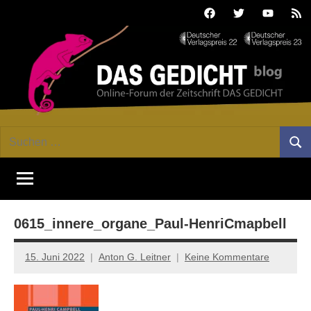
Zum
Facebook
Twitter
Youtube
Fee
Inhalt
springen
DAS
Online-
Suchen
Forum
Such
GEDICHT
nach:
von
DAS
blog
GEDICHT.
Zeitschrift
0615_innere_organe_Paul-HenriCmapbell
für
Lyrik,
Essay
15. Juni 2022
Anton G. Leitner
Keine Kommentare
und
Kritik