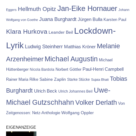
Jan-Eike Hornauer
Hellmuth Opitz
Eggers
Johann
Juana Burghardt
Jürgen Bulla
Karsten Paul
Wolfgang von Goethe
Lockdown-
Klara Hurkova
Leander Beil
Lyrik
Melanie
Ludwig Steinherr
Matthias Kröner
Michael Augustin
Arzenheimer
Michael
Paul-Henri Campbell
Hüttenberger
Nicola Bardola
Norbert Göttler
Tobias
Rainer Maria Rilke
Sabine Zaplin
Starke Stücke
Sujata Bhatt
Uwe-
Burghardt
Ulrich Beck
Ulrich Johannes Beil
Michael Gutzschhahn
Volker Derlath
Von
Wolfgang Oppler
Zeitgenossen: Netz-Anthologie
EIGENANZEIGE