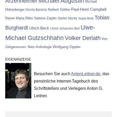
Michael Augustin
Arzenheimer
Michael
Paul-Henri Campbell
Hüttenberger
Nicola Bardola
Norbert Göttler
Tobias
Rainer Maria Rilke
Sabine Zaplin
Starke Stücke
Sujata Bhatt
Uwe-
Burghardt
Ulrich Beck
Ulrich Johannes Beil
Michael Gutzschhahn
Volker Derlath
Von
Wolfgang Oppler
Zeitgenossen: Netz-Anthologie
EIGENANZEIGE
Besuchen Sie auch
AntonLeitner.de
, das
persönliche Internet-Tagebuch des
Schriftstellers und Verlegers Anton G.
Leitner.