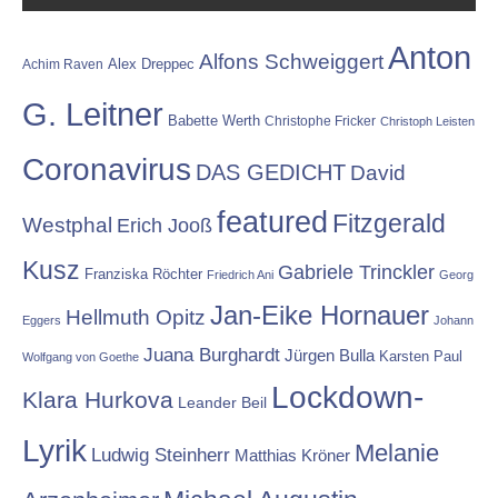
Anton
Alfons Schweiggert
Alex Dreppec
Achim Raven
G. Leitner
Babette Werth
Christophe Fricker
Christoph Leisten
Coronavirus
DAS GEDICHT
David
featured
Fitzgerald
Westphal
Erich Jooß
Kusz
Gabriele Trinckler
Franziska Röchter
Friedrich Ani
Georg
Jan-Eike Hornauer
Hellmuth Opitz
Eggers
Johann
Juana Burghardt
Jürgen Bulla
Karsten Paul
Wolfgang von Goethe
Lockdown-
Klara Hurkova
Leander Beil
Lyrik
Melanie
Ludwig Steinherr
Matthias Kröner