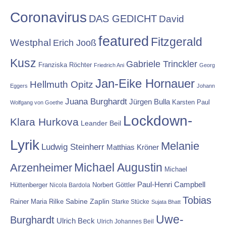
Coronavirus
DAS GEDICHT
David
featured
Fitzgerald
Westphal
Erich Jooß
Kusz
Gabriele Trinckler
Franziska Röchter
Friedrich Ani
Georg
Jan-Eike Hornauer
Hellmuth Opitz
Eggers
Johann
Juana Burghardt
Jürgen Bulla
Karsten Paul
Wolfgang von Goethe
Lockdown-
Klara Hurkova
Leander Beil
Lyrik
Melanie
Ludwig Steinherr
Matthias Kröner
Michael Augustin
Arzenheimer
Michael
Paul-Henri Campbell
Hüttenberger
Nicola Bardola
Norbert Göttler
Tobias
Rainer Maria Rilke
Sabine Zaplin
Starke Stücke
Sujata Bhatt
Uwe-
Burghardt
Ulrich Beck
Ulrich Johannes Beil