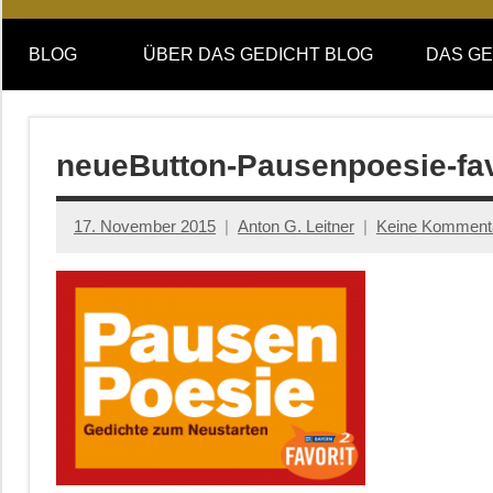
Online-
DAS
Forum
BLOG
ÜBER DAS GEDICHT BLOG
DAS GE
von
GEDICHT
DAS
GEDICHT.
blog
Zeitschrift
neueButton-Pausenpoesie-fav
für
Lyrik,
17. November 2015
Anton G. Leitner
Keine Komment
Essay
und
Kritik