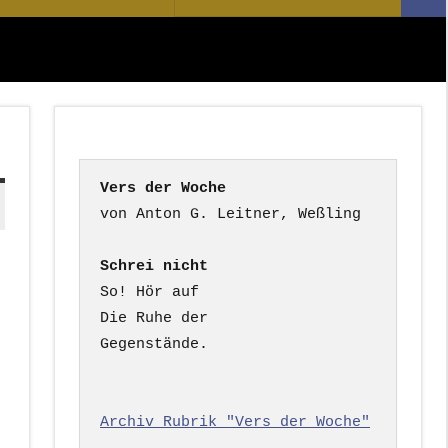
Suc
nach:
Vers der Woche
Schrei nicht
So! Hör auf

Die Ruhe der

Gegenstände.

Archiv Rubrik "Vers der Woche"