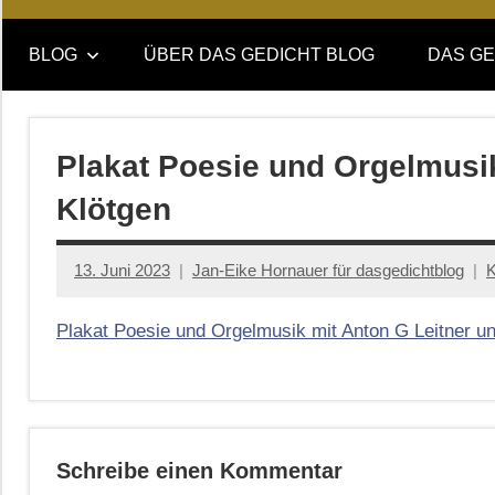
Online-
DAS
Forum
BLOG
ÜBER DAS GEDICHT BLOG
DAS GE
von
GEDICHT
DAS
GEDICHT.
blog
Zeitschrift
Plakat Poesie und Orgelmusik
für
Klötgen
Lyrik,
Essay
und
13. Juni 2023
Jan-Eike Hornauer für dasgedichtblog
K
Kritik
Plakat Poesie und Orgelmusik mit Anton G Leitner u
Schreibe einen Kommentar