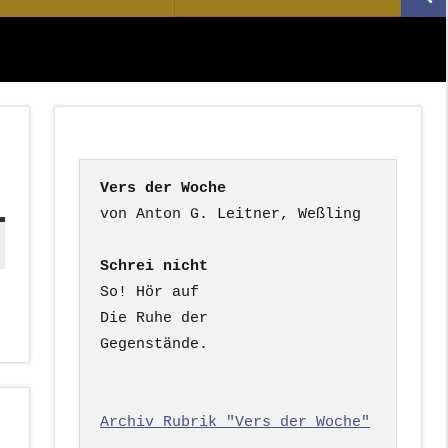
Suc
nach:
Vers der Woche
Schrei nicht
So! Hör auf

Die Ruhe der

Gegenstände.

Archiv Rubrik "Vers der Woche"