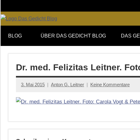
Zum
Inhalt
springen
Online-
DAS
Forum
BLOG
ÜBER DAS GEDICHT BLOG
DAS GE
von
GEDICHT
DAS
GEDICHT.
blog
Zeitschrift
Dr. med. Felizitas Leitner. F
für
Lyrik,
3. Mai 2015
Anton G. Leitner
Keine Kommentare
Essay
und
Kritik