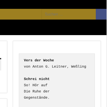
Facebook
Twitter
Youtube
Feed
Suchen
Suc
nach:
Vers der Woche
Schrei nicht
So! Hör auf

Die Ruhe der

Gegenstände.
