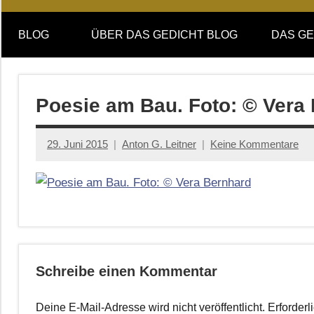
Online-
DAS
Forum
BLOG
ÜBER DAS GEDICHT BLOG
DAS GE
von
GEDICHT
DAS
GEDICHT.
blog
Zeitschrift
Poesie am Bau. Foto: © Vera
für
Lyrik,
29. Juni 2015
Anton G. Leitner
Keine Kommentare
Essay
und
Kritik
Schreibe einen Kommentar
Deine E-Mail-Adresse wird nicht veröffentlicht.
Erforderl