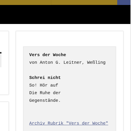
Suc
nach:
Vers der Woche
Schrei nicht
So! Hör auf

Die Ruhe der

Gegenstände.

Archiv Rubrik "Vers der Woche"