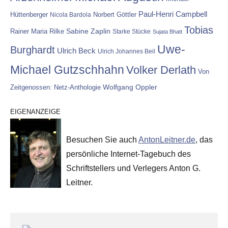
Paul-Henri Campbell
Hüttenberger
Nicola Bardola
Norbert Göttler
Tobias
Rainer Maria Rilke
Sabine Zaplin
Starke Stücke
Sujata Bhatt
Uwe-
Burghardt
Ulrich Beck
Ulrich Johannes Beil
Michael Gutzschhahn
Volker Derlath
Von
Wolfgang Oppler
Zeitgenossen: Netz-Anthologie
EIGENANZEIGE
Besuchen Sie auch
AntonLeitner.de
, das
persönliche Internet-Tagebuch des
Schriftstellers und Verlegers Anton G.
Leitner.