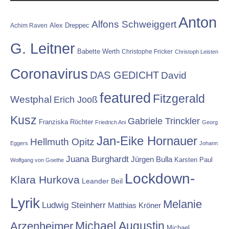
Anton
Alfons Schweiggert
Alex Dreppec
Achim Raven
G. Leitner
Babette Werth
Christophe Fricker
Christoph Leisten
Coronavirus
DAS GEDICHT
David
featured
Fitzgerald
Westphal
Erich Jooß
Kusz
Gabriele Trinckler
Franziska Röchter
Friedrich Ani
Georg
Jan-Eike Hornauer
Hellmuth Opitz
Eggers
Johann
Juana Burghardt
Jürgen Bulla
Karsten Paul
Wolfgang von Goethe
Lockdown-
Klara Hurkova
Leander Beil
Lyrik
Melanie
Ludwig Steinherr
Matthias Kröner
Michael Augustin
Arzenheimer
Michael