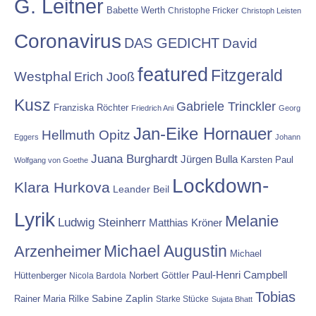
G. Leitner
Babette Werth
Christophe Fricker
Christoph Leisten
Coronavirus
DAS GEDICHT
David
featured
Fitzgerald
Westphal
Erich Jooß
Kusz
Gabriele Trinckler
Franziska Röchter
Friedrich Ani
Georg
Jan-Eike Hornauer
Hellmuth Opitz
Eggers
Johann
Juana Burghardt
Jürgen Bulla
Karsten Paul
Wolfgang von Goethe
Lockdown-
Klara Hurkova
Leander Beil
Lyrik
Melanie
Ludwig Steinherr
Matthias Kröner
Michael Augustin
Arzenheimer
Michael
Paul-Henri Campbell
Hüttenberger
Nicola Bardola
Norbert Göttler
Tobias
Rainer Maria Rilke
Sabine Zaplin
Starke Stücke
Sujata Bhatt