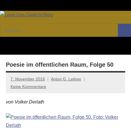
Zum
Facebook
Twitter
Youtube
Fee
Inhalt
springen
DAS
Online-
Suchen
Forum
Such
GEDICHT
nach:
von
DAS
blog
GEDICHT.
Zeitschrift
Poesie im öffentlichen Raum, Folge 50
für
Lyrik,
Essay
7. November 2016
Anton G. Leitner
und
Keine Kommentare
Kritik
von Volker Derlath