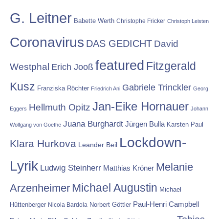
G. Leitner
Babette Werth
Christophe Fricker
Christoph Leisten
Coronavirus
DAS GEDICHT
David
featured
Fitzgerald
Westphal
Erich Jooß
Kusz
Gabriele Trinckler
Franziska Röchter
Friedrich Ani
Georg
Jan-Eike Hornauer
Hellmuth Opitz
Eggers
Johann
Juana Burghardt
Jürgen Bulla
Karsten Paul
Wolfgang von Goethe
Lockdown-
Klara Hurkova
Leander Beil
Lyrik
Melanie
Ludwig Steinherr
Matthias Kröner
Michael Augustin
Arzenheimer
Michael
Paul-Henri Campbell
Hüttenberger
Nicola Bardola
Norbert Göttler