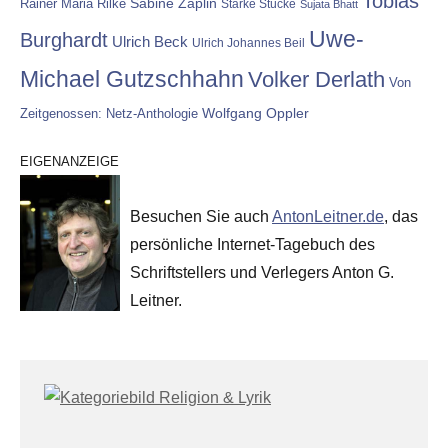
Tobias
Rainer Maria Rilke
Sabine Zaplin
Starke Stücke
Sujata Bhatt
Uwe-
Burghardt
Ulrich Beck
Ulrich Johannes Beil
Michael Gutzschhahn
Volker Derlath
Von
Wolfgang Oppler
Zeitgenossen: Netz-Anthologie
EIGENANZEIGE
Besuchen Sie auch
AntonLeitner.de
, das
persönliche Internet-Tagebuch des
Schriftstellers und Verlegers Anton G.
Leitner.