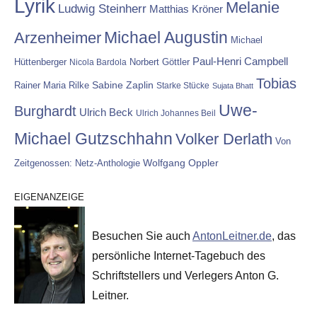
Lyrik
Melanie
Ludwig Steinherr
Matthias Kröner
Michael Augustin
Arzenheimer
Michael
Paul-Henri Campbell
Hüttenberger
Nicola Bardola
Norbert Göttler
Tobias
Rainer Maria Rilke
Sabine Zaplin
Starke Stücke
Sujata Bhatt
Uwe-
Burghardt
Ulrich Beck
Ulrich Johannes Beil
Michael Gutzschhahn
Volker Derlath
Von
Wolfgang Oppler
Zeitgenossen: Netz-Anthologie
EIGENANZEIGE
Besuchen Sie auch
AntonLeitner.de
, das
persönliche Internet-Tagebuch des
Schriftstellers und Verlegers Anton G.
Leitner.