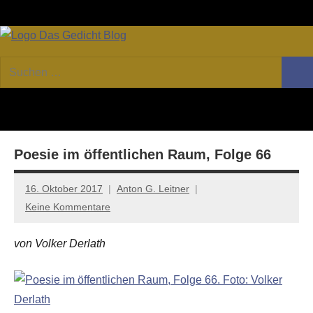
Zum
Facebook
Twitter
Youtube
Fee
Inhalt
springen
DAS
Online-
Suchen
Forum
Such
GEDICHT
nach:
von
DAS
blog
GEDICHT.
Zeitschrift
Poesie im öffentlichen Raum, Folge 66
für
Lyrik,
Essay
16. Oktober 2017
Anton G. Leitner
und
Keine Kommentare
Kritik
von Volker Derlath