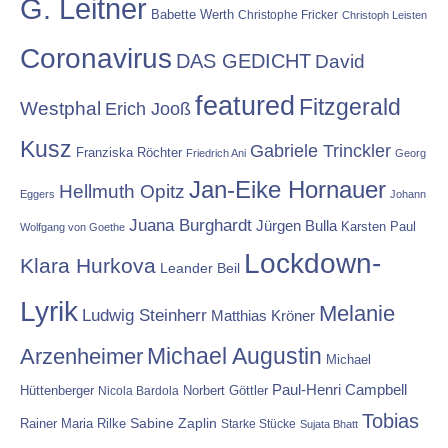
G. Leitner
Babette Werth
Christophe Fricker
Christoph Leisten
Coronavirus
DAS GEDICHT
David
featured
Fitzgerald
Westphal
Erich Jooß
Kusz
Gabriele Trinckler
Franziska Röchter
Friedrich Ani
Georg
Jan-Eike Hornauer
Hellmuth Opitz
Eggers
Johann
Juana Burghardt
Jürgen Bulla
Karsten Paul
Wolfgang von Goethe
Lockdown-
Klara Hurkova
Leander Beil
Lyrik
Melanie
Ludwig Steinherr
Matthias Kröner
Michael Augustin
Arzenheimer
Michael
Paul-Henri Campbell
Hüttenberger
Nicola Bardola
Norbert Göttler
Tobias
Rainer Maria Rilke
Sabine Zaplin
Starke Stücke
Sujata Bhatt