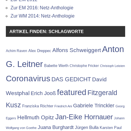
Zur EM 2016: Netz-Anthologie
Zur WM 2014: Netz-Anthologie
ARTIKEL FINDEN: SCHLAGWORTE
Anton
Alfons Schweiggert
Alex Dreppec
Achim Raven
G. Leitner
Babette Werth
Christophe Fricker
Christoph Leisten
Coronavirus
DAS GEDICHT
David
featured
Fitzgerald
Westphal
Erich Jooß
Kusz
Gabriele Trinckler
Franziska Röchter
Friedrich Ani
Georg
Jan-Eike Hornauer
Hellmuth Opitz
Eggers
Johann
Juana Burghardt
Jürgen Bulla
Karsten Paul
Wolfgang von Goethe