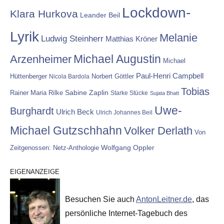
Lockdown-
Klara Hurkova
Leander Beil
Lyrik
Melanie
Ludwig Steinherr
Matthias Kröner
Michael Augustin
Arzenheimer
Michael
Paul-Henri Campbell
Hüttenberger
Nicola Bardola
Norbert Göttler
Tobias
Rainer Maria Rilke
Sabine Zaplin
Starke Stücke
Sujata Bhatt
Uwe-
Burghardt
Ulrich Beck
Ulrich Johannes Beil
Michael Gutzschhahn
Volker Derlath
Von
Wolfgang Oppler
Zeitgenossen: Netz-Anthologie
EIGENANZEIGE
Besuchen Sie auch
AntonLeitner.de
, das
persönliche Internet-Tagebuch des