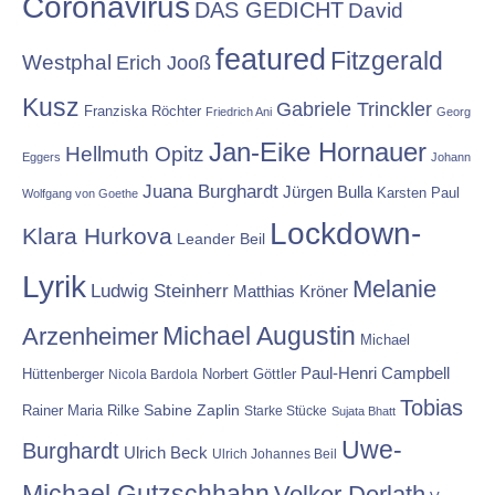
Coronavirus
DAS GEDICHT
David
featured
Fitzgerald
Westphal
Erich Jooß
Kusz
Gabriele Trinckler
Franziska Röchter
Friedrich Ani
Georg
Jan-Eike Hornauer
Hellmuth Opitz
Eggers
Johann
Juana Burghardt
Jürgen Bulla
Karsten Paul
Wolfgang von Goethe
Lockdown-
Klara Hurkova
Leander Beil
Lyrik
Melanie
Ludwig Steinherr
Matthias Kröner
Michael Augustin
Arzenheimer
Michael
Paul-Henri Campbell
Hüttenberger
Nicola Bardola
Norbert Göttler
Tobias
Rainer Maria Rilke
Sabine Zaplin
Starke Stücke
Sujata Bhatt
Uwe-
Burghardt
Ulrich Beck
Ulrich Johannes Beil
Michael Gutzschhahn
Volker Derlath