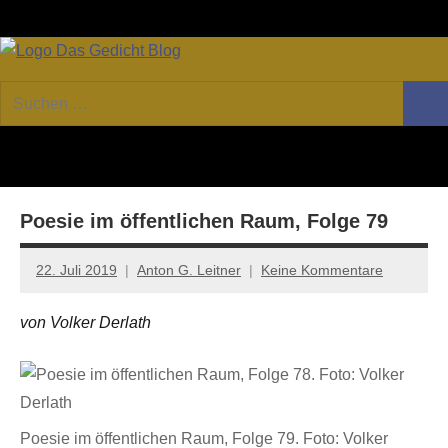
Zum
Facebook
Twitter
Youtube
Fee
Inhalt
springen
DAS
Online-
Suchen
Forum
Such
GEDICHT
nach:
von
DAS
blog
GEDICHT.
Zeitschrift
Poesie im öffentlichen Raum, Folge 79
für
Lyrik,
Essay
22. Juli 2019
Anton G. Leitner
Keine Kommentare
und
Kritik
von Volker Derlath
Poesie im öffentlichen Raum, Folge 79. Foto: Volker