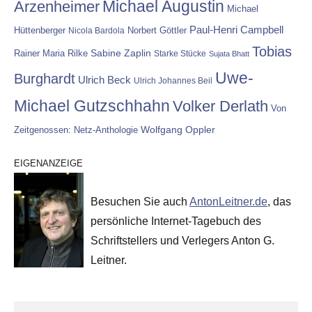
Michael Augustin
Arzenheimer
Michael
Paul-Henri Campbell
Hüttenberger
Nicola Bardola
Norbert Göttler
Tobias
Rainer Maria Rilke
Sabine Zaplin
Starke Stücke
Sujata Bhatt
Uwe-
Burghardt
Ulrich Beck
Ulrich Johannes Beil
Michael Gutzschhahn
Volker Derlath
Von
Wolfgang Oppler
Zeitgenossen: Netz-Anthologie
EIGENANZEIGE
Besuchen Sie auch
AntonLeitner.de
, das
persönliche Internet-Tagebuch des
Schriftstellers und Verlegers Anton G.
Leitner.