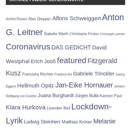
Anton
Alfons Schweiggert
Alex Dreppec
Achim Raven
G. Leitner
Babette Werth
Christophe Fricker
Christoph Leisten
Coronavirus
DAS GEDICHT
David
featured
Fitzgerald
Westphal
Erich Jooß
Kusz
Gabriele Trinckler
Franziska Röchter
Friedrich Ani
Georg
Jan-Eike Hornauer
Hellmuth Opitz
Eggers
Johann
Juana Burghardt
Jürgen Bulla
Karsten Paul
Wolfgang von Goethe
Lockdown-
Klara Hurkova
Leander Beil
Lyrik
Melanie
Ludwig Steinherr
Matthias Kröner