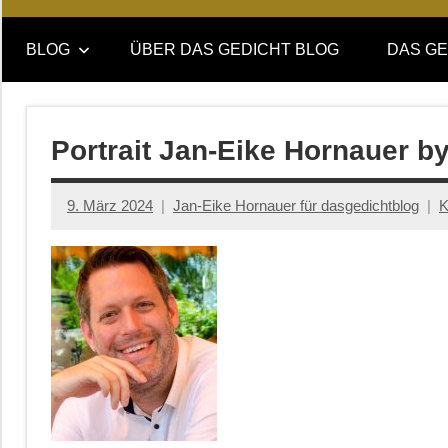
Online-
DAS
Forum
BLOG
ÜBER DAS GEDICHT BLOG
DAS GE
von
GEDICHT
DAS
GEDICHT.
blog
Zeitschrift
Portrait Jan-Eike Hornauer b
für
Lyrik,
9. März 2024
Jan-Eike Hornauer für dasgedichtblog
K
Essay
und
Kritik