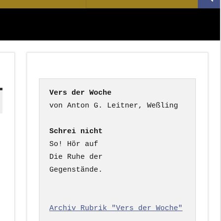
Suc
nach:
Vers der Woche
Schrei nicht
So! Hör auf

Die Ruhe der

Gegenstände.

Archiv Rubrik "Vers der Woche"