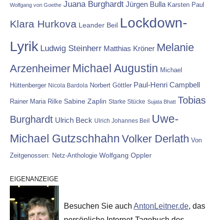
Juana Burghardt
Jürgen Bulla
Karsten Paul
Wolfgang von Goethe
Lockdown-
Klara Hurkova
Leander Beil
Lyrik
Melanie
Ludwig Steinherr
Matthias Kröner
Michael Augustin
Arzenheimer
Michael
Paul-Henri Campbell
Hüttenberger
Nicola Bardola
Norbert Göttler
Tobias
Rainer Maria Rilke
Sabine Zaplin
Starke Stücke
Sujata Bhatt
Uwe-
Burghardt
Ulrich Beck
Ulrich Johannes Beil
Michael Gutzschhahn
Volker Derlath
Von
Wolfgang Oppler
Zeitgenossen: Netz-Anthologie
EIGENANZEIGE
Besuchen Sie auch
AntonLeitner.de
, das
persönliche Internet-Tagebuch des