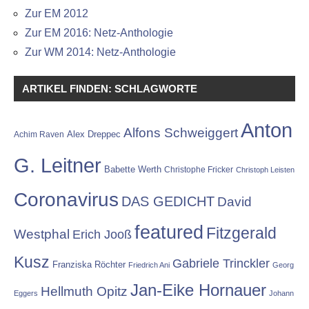
Zur EM 2012
Zur EM 2016: Netz-Anthologie
Zur WM 2014: Netz-Anthologie
ARTIKEL FINDEN: SCHLAGWORTE
Anton
Alfons Schweiggert
Alex Dreppec
Achim Raven
G. Leitner
Babette Werth
Christophe Fricker
Christoph Leisten
Coronavirus
DAS GEDICHT
David
featured
Fitzgerald
Westphal
Erich Jooß
Kusz
Gabriele Trinckler
Franziska Röchter
Friedrich Ani
Georg
Jan-Eike Hornauer
Hellmuth Opitz
Eggers
Johann