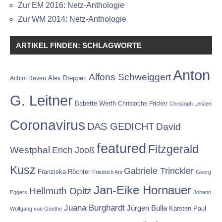
Zur EM 2016: Netz-Anthologie
Zur WM 2014: Netz-Anthologie
ARTIKEL FINDEN: SCHLAGWORTE
Anton
Alfons Schweiggert
Alex Dreppec
Achim Raven
G. Leitner
Babette Werth
Christophe Fricker
Christoph Leisten
Coronavirus
DAS GEDICHT
David
featured
Fitzgerald
Westphal
Erich Jooß
Kusz
Gabriele Trinckler
Franziska Röchter
Friedrich Ani
Georg
Jan-Eike Hornauer
Hellmuth Opitz
Eggers
Johann
Juana Burghardt
Jürgen Bulla
Karsten Paul
Wolfgang von Goethe