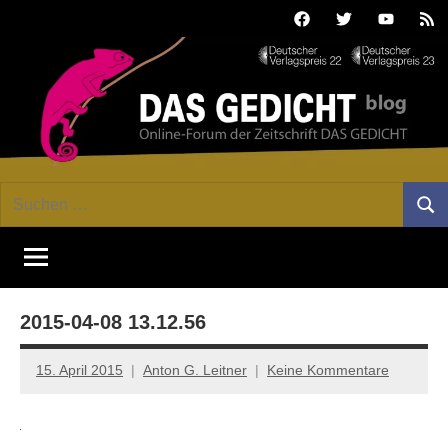
Zum
Facebook
Twitter
Youtube
Fee
Inhalt
springen
DAS
Online-
Suchen
Forum
Such
GEDICHT
nach:
von
DAS
blog
GEDICHT.
Zeitschrift
2015-04-08 13.12.56
für
Lyrik,
Essay
15. April 2015
Anton G. Leitner
Keine Kommentare
und
Kritik