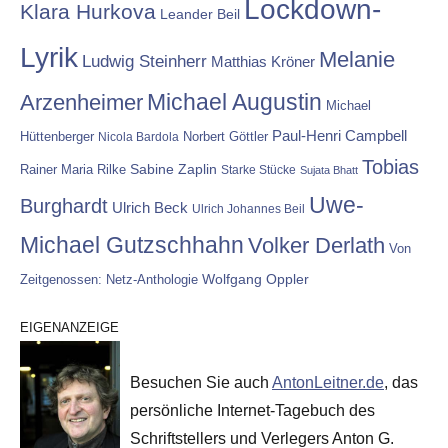
Lockdown-
Klara Hurkova
Leander Beil
Lyrik
Melanie
Ludwig Steinherr
Matthias Kröner
Michael Augustin
Arzenheimer
Michael
Paul-Henri Campbell
Hüttenberger
Nicola Bardola
Norbert Göttler
Tobias
Rainer Maria Rilke
Sabine Zaplin
Starke Stücke
Sujata Bhatt
Uwe-
Burghardt
Ulrich Beck
Ulrich Johannes Beil
Michael Gutzschhahn
Volker Derlath
Von
Wolfgang Oppler
Zeitgenossen: Netz-Anthologie
EIGENANZEIGE
Besuchen Sie auch
AntonLeitner.de
, das
persönliche Internet-Tagebuch des
Schriftstellers und Verlegers Anton G.