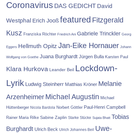
Coronavirus
DAS GEDICHT
David
featured
Fitzgerald
Westphal
Erich Jooß
Kusz
Gabriele Trinckler
Franziska Röchter
Friedrich Ani
Georg
Jan-Eike Hornauer
Hellmuth Opitz
Eggers
Johann
Juana Burghardt
Jürgen Bulla
Karsten Paul
Wolfgang von Goethe
Lockdown-
Klara Hurkova
Leander Beil
Lyrik
Melanie
Ludwig Steinherr
Matthias Kröner
Michael Augustin
Arzenheimer
Michael
Paul-Henri Campbell
Hüttenberger
Nicola Bardola
Norbert Göttler
Tobias
Rainer Maria Rilke
Sabine Zaplin
Starke Stücke
Sujata Bhatt
Uwe-
Burghardt
Ulrich Beck
Ulrich Johannes Beil