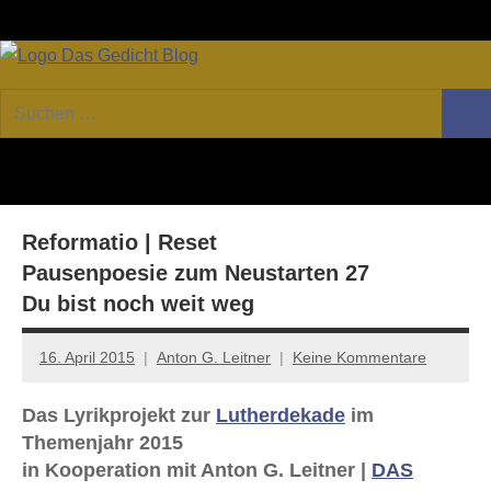
Zum
Facebook
Twitter
Youtube
Fee
Inhalt
springen
DAS
Online-
Suchen
Forum
Such
GEDICHT
nach:
von
DAS
blog
GEDICHT.
Zeitschrift
Reformatio | Reset
für
Lyrik,
Pausenpoesie zum Neustarten 27
Essay
Du bist noch weit weg
und
Kritik
16. April 2015
Anton G. Leitner
Keine Kommentare
Das Lyrikprojekt zur
Lutherdekade
im
Themenjahr 2015
in Kooperation mit Anton G. Leitner |
DAS