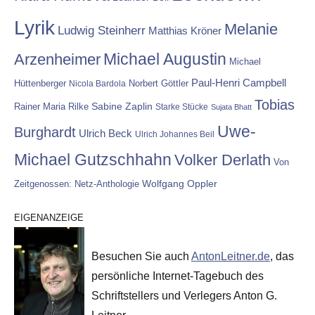
Lyrik
Melanie
Ludwig Steinherr
Matthias Kröner
Michael Augustin
Arzenheimer
Michael
Paul-Henri Campbell
Hüttenberger
Nicola Bardola
Norbert Göttler
Tobias
Rainer Maria Rilke
Sabine Zaplin
Starke Stücke
Sujata Bhatt
Uwe-
Burghardt
Ulrich Beck
Ulrich Johannes Beil
Michael Gutzschhahn
Volker Derlath
Von
Wolfgang Oppler
Zeitgenossen: Netz-Anthologie
EIGENANZEIGE
Besuchen Sie auch
AntonLeitner.de
, das
persönliche Internet-Tagebuch des
Schriftstellers und Verlegers Anton G.