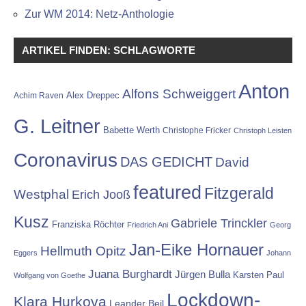
Zur WM 2014: Netz-Anthologie
ARTIKEL FINDEN: SCHLAGWORTE
Anton
Alfons Schweiggert
Alex Dreppec
Achim Raven
G. Leitner
Babette Werth
Christophe Fricker
Christoph Leisten
Coronavirus
DAS GEDICHT
David
featured
Fitzgerald
Westphal
Erich Jooß
Kusz
Gabriele Trinckler
Franziska Röchter
Friedrich Ani
Georg
Jan-Eike Hornauer
Hellmuth Opitz
Eggers
Johann
Juana Burghardt
Jürgen Bulla
Karsten Paul
Wolfgang von Goethe
Lockdown-
Klara Hurkova
Leander Beil