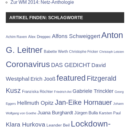
Zur WM 2014: Netz-Anthologie
ARTIKEL FINDEN: SCHLAGWORTE
Anton
Alfons Schweiggert
Alex Dreppec
Achim Raven
G. Leitner
Babette Werth
Christophe Fricker
Christoph Leisten
Coronavirus
DAS GEDICHT
David
featured
Fitzgerald
Westphal
Erich Jooß
Kusz
Gabriele Trinckler
Franziska Röchter
Friedrich Ani
Georg
Jan-Eike Hornauer
Hellmuth Opitz
Eggers
Johann
Juana Burghardt
Jürgen Bulla
Karsten Paul
Wolfgang von Goethe
Lockdown-
Klara Hurkova
Leander Beil