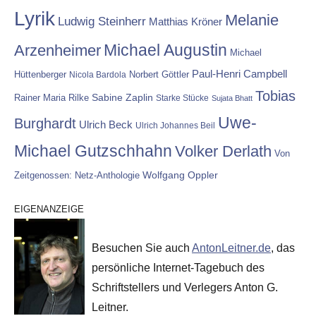
Lyrik
Melanie
Ludwig Steinherr
Matthias Kröner
Michael Augustin
Arzenheimer
Michael
Paul-Henri Campbell
Hüttenberger
Nicola Bardola
Norbert Göttler
Tobias
Rainer Maria Rilke
Sabine Zaplin
Starke Stücke
Sujata Bhatt
Uwe-
Burghardt
Ulrich Beck
Ulrich Johannes Beil
Michael Gutzschhahn
Volker Derlath
Von
Wolfgang Oppler
Zeitgenossen: Netz-Anthologie
EIGENANZEIGE
Besuchen Sie auch
AntonLeitner.de
, das
persönliche Internet-Tagebuch des
Schriftstellers und Verlegers Anton G.
Leitner.