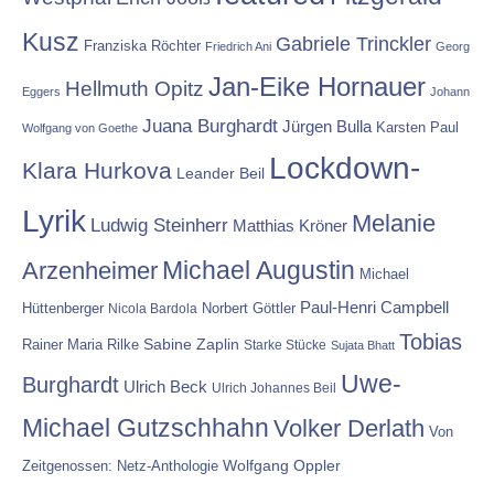
Kusz
Gabriele Trinckler
Franziska Röchter
Friedrich Ani
Georg
Jan-Eike Hornauer
Hellmuth Opitz
Eggers
Johann
Juana Burghardt
Jürgen Bulla
Karsten Paul
Wolfgang von Goethe
Lockdown-
Klara Hurkova
Leander Beil
Lyrik
Melanie
Ludwig Steinherr
Matthias Kröner
Michael Augustin
Arzenheimer
Michael
Paul-Henri Campbell
Hüttenberger
Nicola Bardola
Norbert Göttler
Tobias
Rainer Maria Rilke
Sabine Zaplin
Starke Stücke
Sujata Bhatt
Uwe-
Burghardt
Ulrich Beck
Ulrich Johannes Beil
Michael Gutzschhahn
Volker Derlath
Von
Wolfgang Oppler
Zeitgenossen: Netz-Anthologie