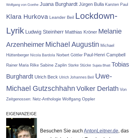
Juana Burghardt
Jürgen Bulla
Karsten Paul
Wolfgang von Goethe
Lockdown-
Klara Hurkova
Leander Beil
Lyrik
Melanie
Ludwig Steinherr
Matthias Kröner
Michael Augustin
Arzenheimer
Michael
Paul-Henri Campbell
Hüttenberger
Nicola Bardola
Norbert Göttler
Tobias
Rainer Maria Rilke
Sabine Zaplin
Starke Stücke
Sujata Bhatt
Uwe-
Burghardt
Ulrich Beck
Ulrich Johannes Beil
Michael Gutzschhahn
Volker Derlath
Von
Wolfgang Oppler
Zeitgenossen: Netz-Anthologie
EIGENANZEIGE
Besuchen Sie auch
AntonLeitner.de
, das