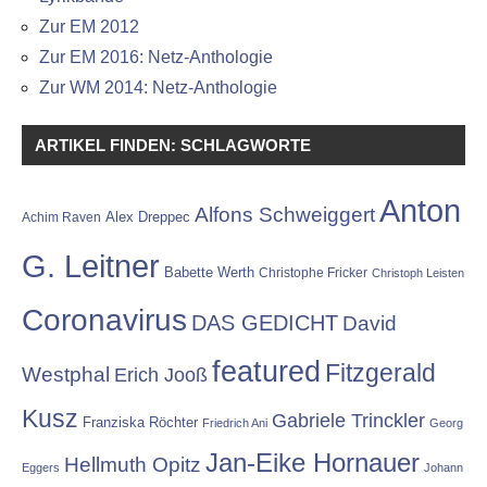
Zur EM 2012
Zur EM 2016: Netz-Anthologie
Zur WM 2014: Netz-Anthologie
ARTIKEL FINDEN: SCHLAGWORTE
Anton
Alfons Schweiggert
Alex Dreppec
Achim Raven
G. Leitner
Babette Werth
Christophe Fricker
Christoph Leisten
Coronavirus
DAS GEDICHT
David
featured
Fitzgerald
Westphal
Erich Jooß
Kusz
Gabriele Trinckler
Franziska Röchter
Friedrich Ani
Georg
Jan-Eike Hornauer
Hellmuth Opitz
Eggers
Johann