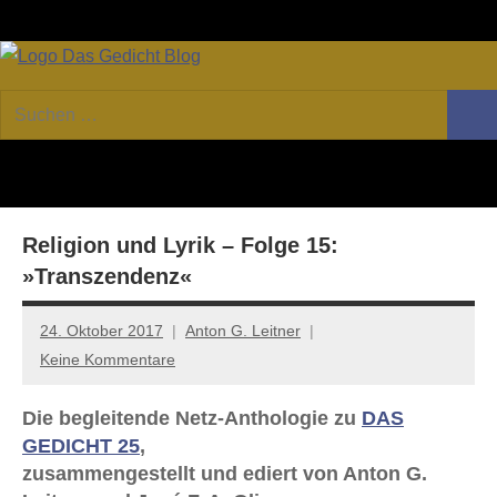
Zum
Facebook
Twitter
Youtube
Fee
Inhalt
springen
DAS
Online-
Suchen
Forum
Such
GEDICHT
nach:
von
DAS
blog
GEDICHT.
Zeitschrift
Religion und Lyrik – Folge 15:
für
Lyrik,
»Transzendenz«
Essay
und
24. Oktober 2017
Anton G. Leitner
Kritik
Keine Kommentare
Die begleitende Netz-Anthologie zu
DAS
GEDICHT 25
,
zusammengestellt und ediert von Anton G.