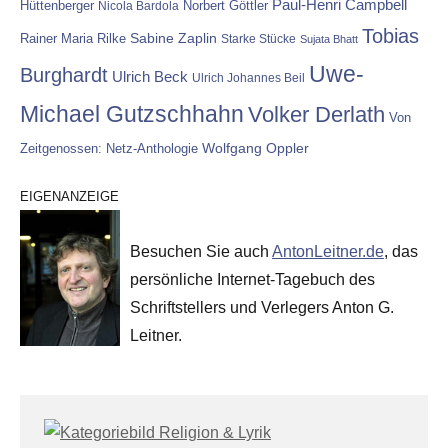
Paul-Henri Campbell
Hüttenberger
Nicola Bardola
Norbert Göttler
Tobias
Rainer Maria Rilke
Sabine Zaplin
Starke Stücke
Sujata Bhatt
Uwe-
Burghardt
Ulrich Beck
Ulrich Johannes Beil
Michael Gutzschhahn
Volker Derlath
Von
Wolfgang Oppler
Zeitgenossen: Netz-Anthologie
EIGENANZEIGE
Besuchen Sie auch
AntonLeitner.de
, das
persönliche Internet-Tagebuch des
Schriftstellers und Verlegers Anton G.
Leitner.