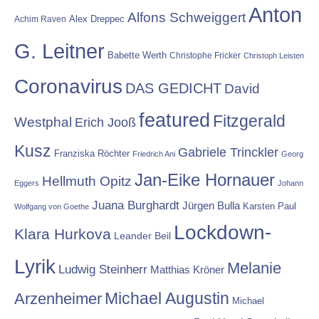
Anton
Alfons Schweiggert
Alex Dreppec
Achim Raven
G. Leitner
Babette Werth
Christophe Fricker
Christoph Leisten
Coronavirus
DAS GEDICHT
David
featured
Fitzgerald
Westphal
Erich Jooß
Kusz
Gabriele Trinckler
Franziska Röchter
Friedrich Ani
Georg
Jan-Eike Hornauer
Hellmuth Opitz
Eggers
Johann
Juana Burghardt
Jürgen Bulla
Karsten Paul
Wolfgang von Goethe
Lockdown-
Klara Hurkova
Leander Beil
Lyrik
Melanie
Ludwig Steinherr
Matthias Kröner
Michael Augustin
Arzenheimer
Michael