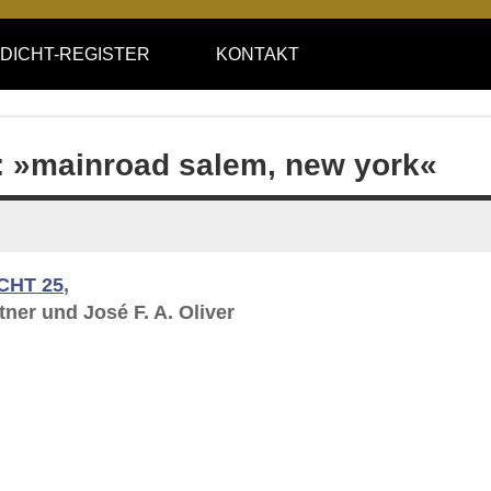
DICHT-REGISTER
KONTAKT
2: »mainroad salem, new york«
CHT 25
,
ner und José F. A. Oliver