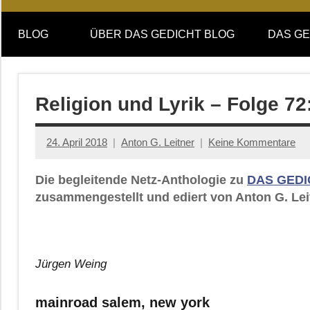
Online-
DAS
Forum
BLOG
ÜBER DAS GEDICHT BLOG
DAS GE
von
GEDICHT
DAS
GEDICHT.
blog
Zeitschrift
Religion und Lyrik – Folge 7
für
Lyrik,
24. April 2018
Anton G. Leitner
Keine Kommentare
Essay
und
Die begleitende Netz-Anthologie zu
DAS GEDI
Kritik
zusammengestellt und ediert von Anton G. Leit
Jürgen Weing
mainroad salem, new york