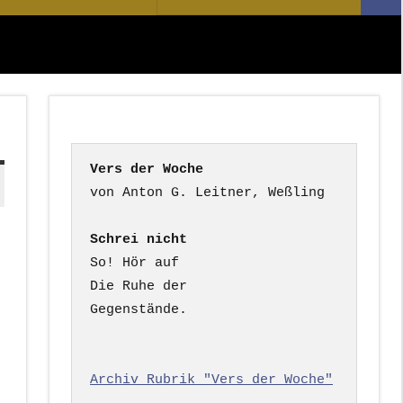
Suc
nach:
Vers der Woche
Schrei nicht
So! Hör auf

Die Ruhe der

Gegenstände.

Archiv Rubrik "Vers der Woche"