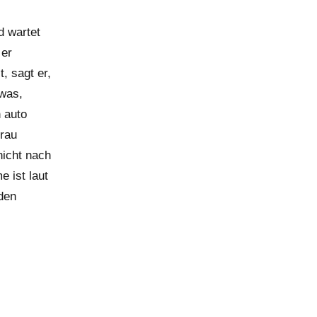
d wartet
 er
, sagt er,
 was,
n auto
frau
nicht nach
e ist laut
den