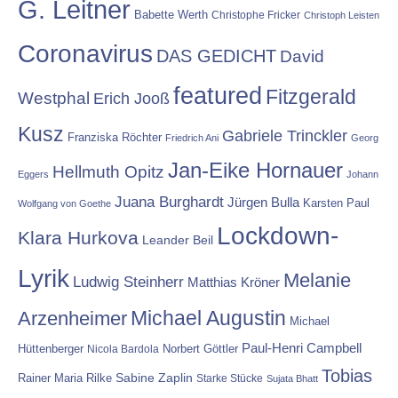
G. Leitner
Babette Werth
Christophe Fricker
Christoph Leisten
Coronavirus
DAS GEDICHT
David
featured
Fitzgerald
Westphal
Erich Jooß
Kusz
Gabriele Trinckler
Franziska Röchter
Friedrich Ani
Georg
Jan-Eike Hornauer
Hellmuth Opitz
Eggers
Johann
Juana Burghardt
Jürgen Bulla
Karsten Paul
Wolfgang von Goethe
Lockdown-
Klara Hurkova
Leander Beil
Lyrik
Melanie
Ludwig Steinherr
Matthias Kröner
Michael Augustin
Arzenheimer
Michael
Paul-Henri Campbell
Hüttenberger
Nicola Bardola
Norbert Göttler
Tobias
Rainer Maria Rilke
Sabine Zaplin
Starke Stücke
Sujata Bhatt