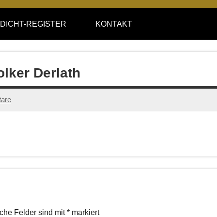
DICHT-REGISTER
KONTAKT
olker Derlath
are
iche Felder sind mit
*
markiert