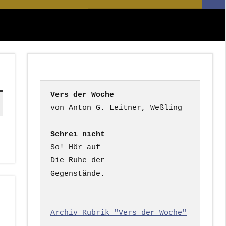
Suc
nach:
Vers der Woche
Schrei nicht
So! Hör auf

Die Ruhe der

Gegenstände.

Archiv Rubrik "Vers der Woche"