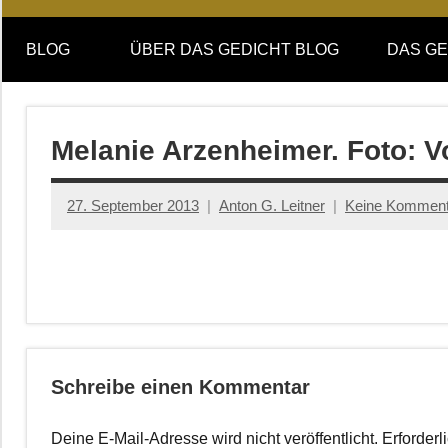
Online-
DAS
Forum
BLOG
ÜBER DAS GEDICHT BLOG
DAS GE
von
GEDICHT
DAS
GEDICHT.
blog
Zeitschrift
Melanie Arzenheimer. Foto: V
für
Lyrik,
27. September 2013
Anton G. Leitner
Keine Komment
Essay
und
Kritik
Schreibe einen Kommentar
Deine E-Mail-Adresse wird nicht veröffentlicht.
Erforderl