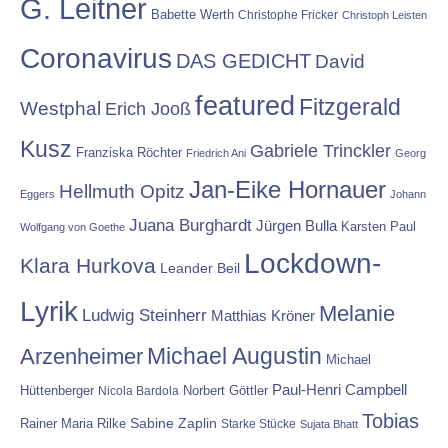
G. Leitner
Babette Werth
Christophe Fricker
Christoph Leisten
Coronavirus
DAS GEDICHT
David
featured
Fitzgerald
Westphal
Erich Jooß
Kusz
Gabriele Trinckler
Franziska Röchter
Friedrich Ani
Georg
Jan-Eike Hornauer
Hellmuth Opitz
Eggers
Johann
Juana Burghardt
Jürgen Bulla
Karsten Paul
Wolfgang von Goethe
Lockdown-
Klara Hurkova
Leander Beil
Lyrik
Melanie
Ludwig Steinherr
Matthias Kröner
Michael Augustin
Arzenheimer
Michael
Paul-Henri Campbell
Hüttenberger
Nicola Bardola
Norbert Göttler
Tobias
Rainer Maria Rilke
Sabine Zaplin
Starke Stücke
Sujata Bhatt