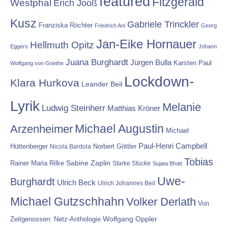
featured
Fitzgerald
Westphal
Erich Jooß
Kusz
Gabriele Trinckler
Franziska Röchter
Friedrich Ani
Georg
Jan-Eike Hornauer
Hellmuth Opitz
Eggers
Johann
Juana Burghardt
Jürgen Bulla
Karsten Paul
Wolfgang von Goethe
Lockdown-
Klara Hurkova
Leander Beil
Lyrik
Melanie
Ludwig Steinherr
Matthias Kröner
Michael Augustin
Arzenheimer
Michael
Paul-Henri Campbell
Hüttenberger
Nicola Bardola
Norbert Göttler
Tobias
Rainer Maria Rilke
Sabine Zaplin
Starke Stücke
Sujata Bhatt
Uwe-
Burghardt
Ulrich Beck
Ulrich Johannes Beil
Michael Gutzschhahn
Volker Derlath
Von
Wolfgang Oppler
Zeitgenossen: Netz-Anthologie