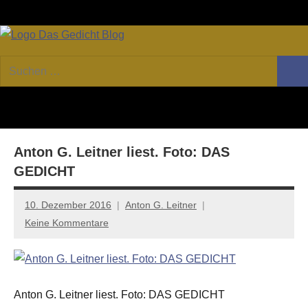
Zum
Facebook
Twitter
Youtube
Fee
Inhalt
springen
DAS
Online-
Suchen
Forum
Such
GEDICHT
nach:
von
DAS
blog
GEDICHT.
Zeitschrift
Anton G. Leitner liest. Foto: DAS
für
Lyrik,
GEDICHT
Essay
und
10. Dezember 2016
Anton G. Leitner
Kritik
Keine Kommentare
Anton G. Leitner liest. Foto: DAS GEDICHT