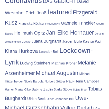
Coronavirus
DAS GEDICHT
David
featured
Fitzgerald
Westphal
Erich Jooß
Kusz
Gabriele Trinckler
Franziska Röchter
Friedrich Ani
Georg
Jan-Eike Hornauer
Hellmuth Opitz
Eggers
Johann
Juana Burghardt
Jürgen Bulla
Karsten Paul
Wolfgang von Goethe
Lockdown-
Klara Hurkova
Leander Beil
Lyrik
Melanie
Ludwig Steinherr
Matthias Kröner
Michael Augustin
Arzenheimer
Michael
Paul-Henri Campbell
Hüttenberger
Nicola Bardola
Norbert Göttler
Tobias
Rainer Maria Rilke
Sabine Zaplin
Starke Stücke
Sujata Bhatt
Uwe-
Burghardt
Ulrich Beck
Ulrich Johannes Beil
Michael Gutzschhahn
Volker Derlath
Von