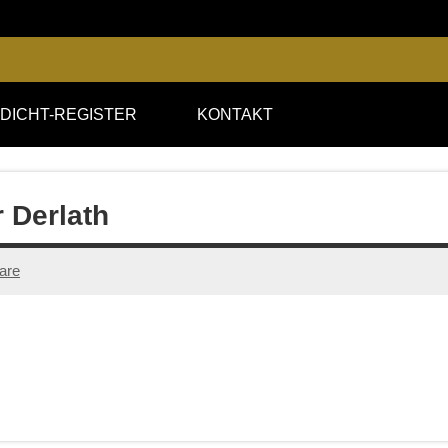
DICHT-REGISTER
KONTAKT
r Derlath
are