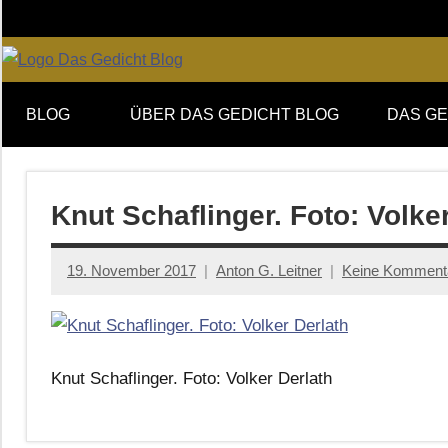
Zum
Inhalt
springen
Online-
DAS
Forum
BLOG
ÜBER DAS GEDICHT BLOG
DAS GE
von
GEDICHT
DAS
GEDICHT.
blog
Zeitschrift
Knut Schaflinger. Foto: Volke
für
Lyrik,
19. November 2017
Anton G. Leitner
Keine Komment
Essay
und
Kritik
Knut Schaflinger. Foto: Volker Derlath