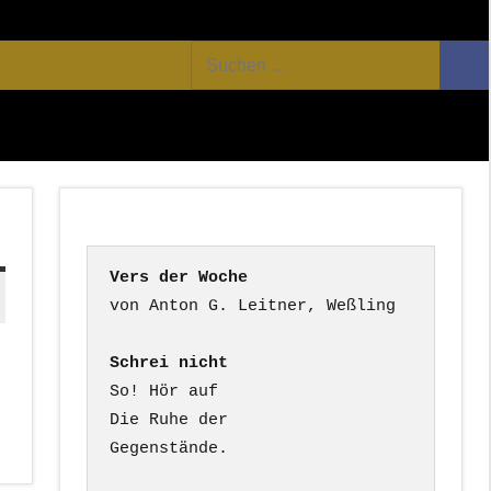
Facebook
Twitter
Youtube
Feed
Suchen
Suc
nach:
Vers der Woche
Schrei nicht
So! Hör auf

Die Ruhe der

Gegenstände.
