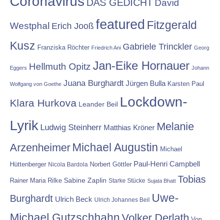
Coronavirus
DAS GEDICHT
David
featured
Fitzgerald
Westphal
Erich Jooß
Kusz
Gabriele Trinckler
Franziska Röchter
Friedrich Ani
Georg
Jan-Eike Hornauer
Hellmuth Opitz
Eggers
Johann
Juana Burghardt
Jürgen Bulla
Karsten Paul
Wolfgang von Goethe
Lockdown-
Klara Hurkova
Leander Beil
Lyrik
Melanie
Ludwig Steinherr
Matthias Kröner
Michael Augustin
Arzenheimer
Michael
Paul-Henri Campbell
Hüttenberger
Nicola Bardola
Norbert Göttler
Tobias
Rainer Maria Rilke
Sabine Zaplin
Starke Stücke
Sujata Bhatt
Uwe-
Burghardt
Ulrich Beck
Ulrich Johannes Beil
Michael Gutzschhahn
Volker Derlath
Von