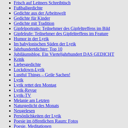
Frisch auf Leitners Schreibtisch
Fußballgedichte
Gedichte aus der Arbeitswelt
Gedichte für Kinder
Gedichte mit Tradition
Gipfelportraits: Teilnehmer des Gipfeltreffens im Bild
Gipfelrufe: Teilnehmer des Gipfeltreffens im Feature
Humor in der Lyrik
Im babylonischen Süden der Lyrik
Jahrhundertdichter: Top 10
Jubiläumsblog. Ein Vierteljahrhundert DAS GEDICHT
Kritik
Liebesgedichte
Lockdown-Lyrik
Lustful Things – Geile Sachen!
Lyrik
Lyrik rettet den Montag
Lyrik-Revue
Lyrik-TV
Melanie am Letzten
Naturgedicht des Monats
Neugelesen
Persönlichkeiten der Lyrik
Poesie im öffentlichen Raum: Fotos
Poesie. Meditationen