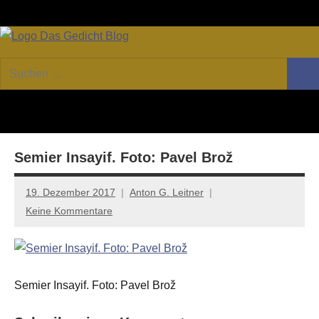
Zum
Facebook
Twitter
Youtube
Fee
Inhalt
springen
DAS
Online-
Suchen
Forum
Such
GEDICHT
nach:
von
DAS
blog
GEDICHT.
Zeitschrift
Semier Insayif. Foto: Pavel Brož
für
Lyrik,
Essay
19. Dezember 2017
Anton G. Leitner
und
Keine Kommentare
Kritik
Semier Insayif. Foto: Pavel Brož