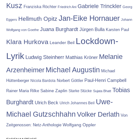
Kusz
Gabriele Trinckler
Franziska Röchter
Friedrich Ani
Georg
Jan-Eike Hornauer
Hellmuth Opitz
Eggers
Johann
Juana Burghardt
Jürgen Bulla
Karsten Paul
Wolfgang von Goethe
Lockdown-
Klara Hurkova
Leander Beil
Lyrik
Melanie
Ludwig Steinherr
Matthias Kröner
Michael Augustin
Arzenheimer
Michael
Paul-Henri Campbell
Hüttenberger
Nicola Bardola
Norbert Göttler
Tobias
Rainer Maria Rilke
Sabine Zaplin
Starke Stücke
Sujata Bhatt
Uwe-
Burghardt
Ulrich Beck
Ulrich Johannes Beil
Michael Gutzschhahn
Volker Derlath
Von
Wolfgang Oppler
Zeitgenossen: Netz-Anthologie